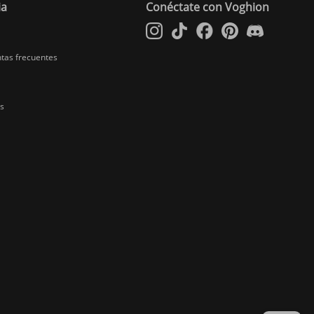
ia
Conéctate con Voghion
ntas frecuentes
es