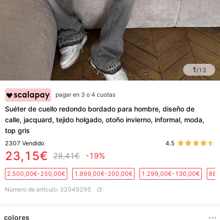
1
/
13
pagar en 3 o 4 cuotas
Suéter de cuello redondo bordado para hombre, diseño de
calle, jacquard, tejido holgado, otoño invierno, informal, moda,
top gris
2307
Vendido
4.5
23,15€
28,41€
-19%
2.500,00€-250,00€
1.999,00€-200,00€
1.299,00€-130,00€
889
Número de artículo
:
32049295
colores