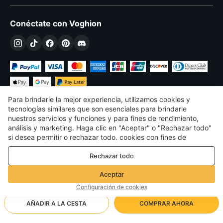
Conéctate con Voghion
Para brindarle la mejor experiencia, utilizamos cookies y
tecnologías similares que son esenciales para brindarle
nuestros servicios y funciones y para fines de rendimiento,
análisis y marketing. Haga clic en "Aceptar" o "Rechazar todo"
€
EUR
Spain
si desea permitir o rechazar todo. cookies con fines de
rendimiento, análisis y marketing. Para más detalles, consulte
©
2026
Voghion
Rechazar todo
nuestro
Política de privacidad y cookies
Términos y condiciones
Política de privacidad y cookies
Aceptar
Directrices de la comunidad
Configuración de cookies
AÑADIR A LA CESTA
COMPRAR AHORA