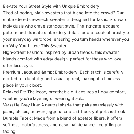
Encapuchado
No
Elevate Your Street Style with Unique Embroidery​​

Material
Acrílico
Tired of boring, plain sweaters that blend into the crowd? Our ​​
Longitud de la manga
embroidered crewneck sweater​​ is designed for fashion-forward 
Completo
individuals who crave standout style. The intricate jacquard 
Estilo
Vacaciones, estilo preppy, casual
pattern and delicate embroidery details add a touch of artistry to 
your everyday wardrobe, ensuring you turn heads wherever you 
go.​​Why You’ll Love This Sweater​​

​​High-Street Fashion​​: Inspired by urban trends, this sweater 
blends comfort with edgy design, perfect for those who love 
effortless style.

​​Premium Jacquard &amp; Embroidery​​: Each stitch is carefully 
crafted for durability and visual appeal, making it a timeless 
piece in your closet.

​​Relaxed Fit​​: The loose, breathable cut ensures all-day comfort, 
whether you’re layering or wearing it solo.

​​Versatile Grey Hue​​: A neutral shade that pairs seamlessly with 
jeans, chinos, or even joggers for a laid-back yet polished look.

​​Durable Fabric​​: Made from a blend of acetate fibers, it offers 
softness, colorfastness, and easy maintenance—no pilling or 
fading.
