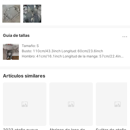
Guia de tallas
Tamaño: S

Busto: 110cm/43.3inch Longitud: 60cm/23.6inch

Hombro: 41cm/16.1inch Longitud de la manga: 57cm/22.4inch

Cintura: 0cm/0.0inch Peso: 0cm/0.0inch

Altura: 0cm/0.0inch 
Artículos similares
2023 otoño nuevo
Abrigos de lana de
Suéter de otoño e