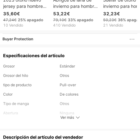
jersey para hombre
invierno para hombre,
invierno para hom
cuello alto Color
moda gruesa,
nuevo, cuello alto,
35,60€
53,22€
32,23€
bloque tejido moda
gabardina de longitud
media cremallera,
47,24€
25%
apagado
79,10€
33%
apagado
50,23€
36%
apaga
suéteres hombres
media, cuello vuelto
manga larga, estil
10 Vendido
410 Vendido
21 Vendido
sólido, ropa de abrigo
europeo, versátil.
cálida, informal de
Buyer Protection
negocios
Especificaciones del artículo
Grosor
Estándar
Grosor del hilo
Otros
tipo de producto
Pull-over
Color
De colores
Tipo de manga
Otros
Abertura
Ninguna
Ver más
Tipo de patrón
Sólido
Temporada
Invierno, otoño, primavera
Descripción del artículo del vendedor